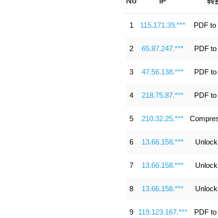
No
IP
转
1
115.171.39.***
PDF to
2
65.87.247.***
PDF to
3
47.56.138.***
PDF to
4
218.75.87.***
PDF to
5
210.32.25.***
Compre
6
13.66.158.***
Unloc
7
13.66.158.***
Unloc
8
13.66.158.***
Unloc
9
119.123.167.***
PDF to