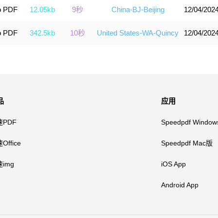
o PDF
12.05kb
9秒
China-BJ-Beijing
12/04/2024
o PDF
342.5kb
10秒
United States-WA-Quincy
12/04/2024
品
应用
速PDF
Speedpdf Windo
Office
Speedpdf Mac版
img
iOS App
Android App