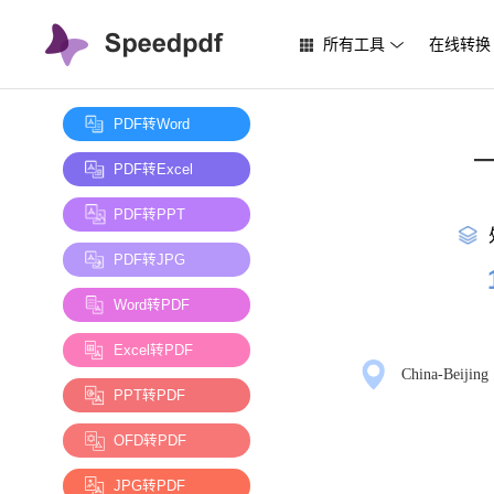
所有工具
在线转换
PDF转Word
—
PDF转Excel
PDF转PPT
PDF转JPG
Word转PDF
Excel转PDF
China-Beijing
PPT转PDF
OFD转PDF
JPG转PDF