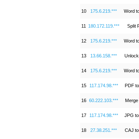
10
175.6.219.***
Word t
11
180.172.119.***
Split
12
175.6.219.***
Word t
13
13.66.158.***
Unloc
14
175.6.219.***
Word t
15
117.174.98.***
PDF t
16
60.222.103.***
Merge
17
117.174.98.***
JPG t
18
27.38.251.***
CAJ t