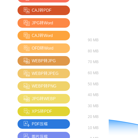
CAJ转PDF
JPG转Word
CAJ转Word
OFD转Word
WEBP转JPG
WEBP转JPEG
WEBP转PNG
JPG转WEBP
XPS转PDF
PDF压缩
图片压缩