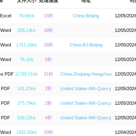
换
文件大小
处理速度
地址
时
 Excel
78.66kb
15秒
China-Beijing
12/05/2024
 Word
256.13kb
18秒
12/05/2024
 Word
1751.16kb
26秒
China-BJ-Beijing
12/05/2024
 Word
76.1kb
0秒
12/05/2024
ss PDF
11799.01kb
31秒
China-Zhejiang-Hangzhou
12/05/2024
k PDF
141.27kb
2秒
United States-WA-Quincy
12/05/2024
k PDF
275.79kb
2秒
United States-WA-Quincy
12/05/2024
k PDF
526.12kb
4秒
United States-WA-Quincy
12/05/2024
 Word
1825.56kb
29秒
12/04/2024