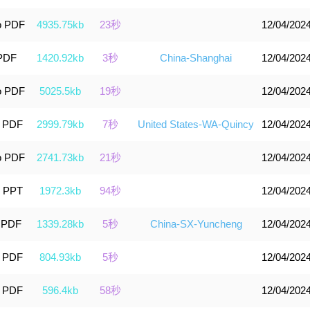
o PDF
4935.75kb
23秒
12/04/2024
 PDF
1420.92kb
3秒
China-Shanghai
12/04/2024
o PDF
5025.5kb
19秒
12/04/2024
k PDF
2999.79kb
7秒
United States-WA-Quincy
12/04/2024
o PDF
2741.73kb
21秒
12/04/2024
o PPT
1972.3kb
94秒
12/04/2024
 PDF
1339.28kb
5秒
China-SX-Yuncheng
12/04/2024
o PDF
804.93kb
5秒
12/04/2024
o PDF
596.4kb
58秒
12/04/2024