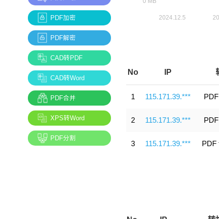
PDF加密
PDF解密
CAD转PDF
No
IP
CAD转Word
1
115.171.39.***
PDF
PDF合并
XPS转Word
2
115.171.39.***
PDF
PDF分割
3
115.171.39.***
PDF 